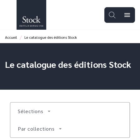
MENU
RECHERCHE
CONTENU
menu
PIED DE PAGE
/
Accueil
Le catalogue des éditions Stock
Le catalogue des éditions Stock
Sélections
arrow_drop_down
Par collections
arrow_drop_down