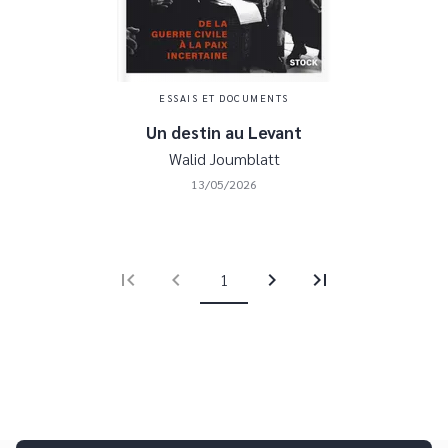
ESSAIS ET DOCUMENTS
Un destin au Levant
Walid Joumblatt
13/05/2026
first_page
chevron_left
chevron_right
last_page
1