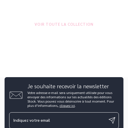
VOIR TOUTE LA COLLECTION
Je souhaite recevoir la newsletter
Votre adresse e-mail sera uniquement utilisée pour vous
envoyer des informations sur les actualités des éditions
Stock. Vous pouvez vous désinscrire à tout moment. Pour
plus d’informations,
cliquez ici
.
Indiquez votre email