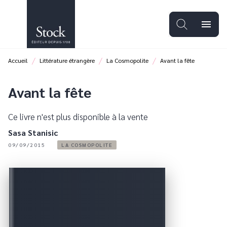
MENU
RECHERCHE
CONTENU
menu
PIED DE PAGE
/
/
/
Accueil
Littérature étrangère
La Cosmopolite
Avant la fête
Avant la fête
Ce livre n'est plus disponible à la vente
Sasa Stanisic
09/09/2015
LA COSMOPOLITE