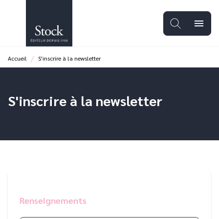
MENU
RECHERCHE
CONTENU
menu
PIED DE PAGE
/
Accueil
S'inscrire à la newsletter
S'inscrire à la newsletter
Renseignements