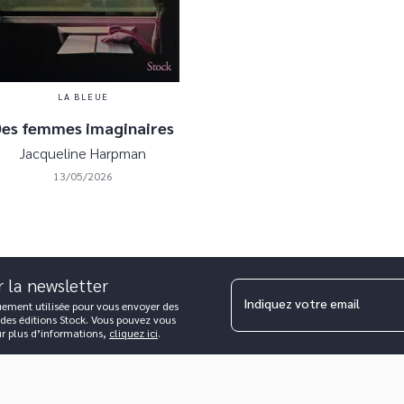
LA BLEUE
Des femmes imaginaires
Jacqueline Harpman
13/05/2026
r la newsletter
Indiquez votre email
uement utilisée pour vous envoyer des
 des éditions Stock. Vous pouvez vous
ur plus d’informations,
cliquez ici
.