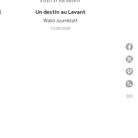
ESSAIS ET DOCUMENTS
l
Un destin au Levant
Walid Joumblatt
13/05/2026
P
P
P
P
link
C