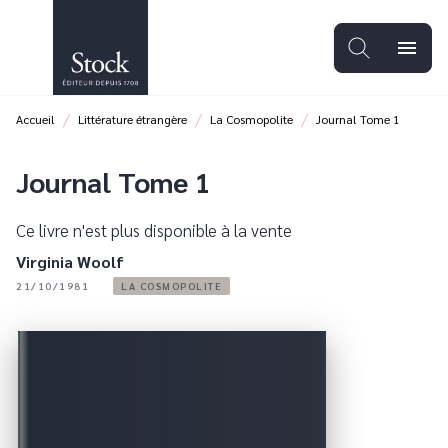
MENU
RECHERCHE
CONTENU
menu
PIED DE PAGE
/
/
/
Accueil
Littérature étrangère
La Cosmopolite
Journal Tome 1
Journal Tome 1
Ce livre n'est plus disponible à la vente
Virginia Woolf
21/10/1981
LA COSMOPOLITE