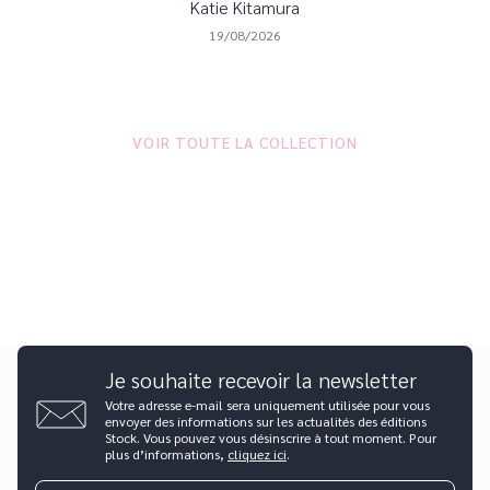
Katie Kitamura
19/08/2026
VOIR TOUTE LA COLLECTION
Je souhaite recevoir la newsletter
Votre adresse e-mail sera uniquement utilisée pour vous
envoyer des informations sur les actualités des éditions
Stock. Vous pouvez vous désinscrire à tout moment. Pour
plus d’informations,
cliquez ici
.