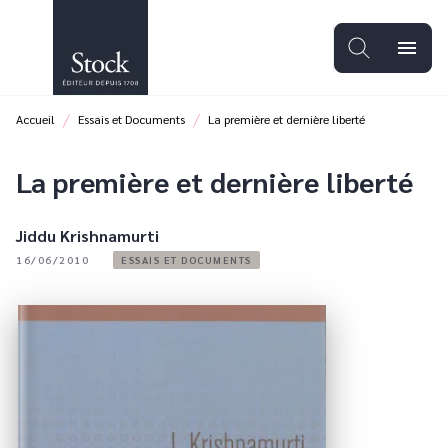
MENU
RECHERCHE
CONTENU
menu
PIED DE PAGE
/
/
Accueil
Essais et Documents
La première et dernière liberté
La première et dernière liberté
Jiddu Krishnamurti
16/06/2010
ESSAIS ET DOCUMENTS