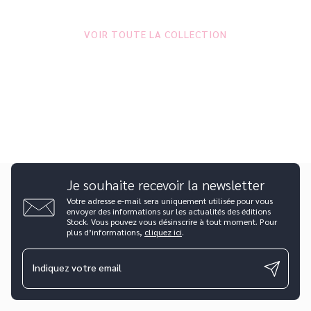
VOIR TOUTE LA COLLECTION
Je souhaite recevoir la newsletter
Votre adresse e-mail sera uniquement utilisée pour vous
envoyer des informations sur les actualités des éditions
Stock. Vous pouvez vous désinscrire à tout moment. Pour
plus d’informations,
cliquez ici
.
Indiquez votre email