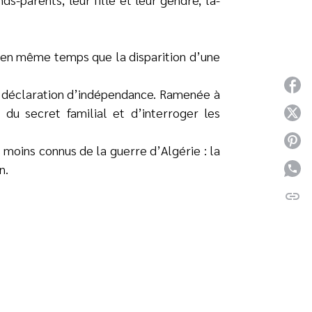
 en même temps que la disparition d’une
P
 la déclaration d’indépendance. Ramenée à
du secret familial et d’interroger les
P
P
 moins connus de la guerre d’Algérie : la
n.
P
link
C