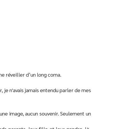
me réveiller d’un long coma.
r, je n'avais jamais entendu parler de mes
cune image, aucun souvenir. Seulement un
ds-parents, leur fille et leur gendre, là-