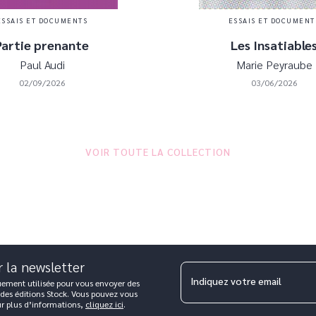
ESSAIS ET DOCUMENTS
ESSAIS ET DOCUMENT
Partie prenante
Les Insatiable
Paul Audi
Marie Peyraube
02/09/2026
03/06/2026
VOIR TOUTE LA COLLECTION
r la newsletter
Indiquez votre email
uement utilisée pour vous envoyer des
 des éditions Stock. Vous pouvez vous
ur plus d’informations,
cliquez ici
.