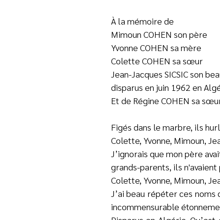
À la mémoire de
Mimoun COHEN son père
Yvonne COHEN sa mère
Colette COHEN sa sœur
Jean-Jacques SICSIC son bea
disparus en juin 1962 en Alg
Et de Régine COHEN sa sœu
Figés dans le marbre, ils hu
Colette, Yvonne, Mimoun, Je
J’ignorais que mon père avait
grands-parents, ils n'avaient
Colette, Yvonne, Mimoun, Je
J’ai beau répéter ces noms 
incommensurable étonnement.
Disparus en Algérie. Qu’est-c