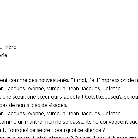
u-frère
érie
r
rlent comme des nouveau-nés. Et moi, j’ai l’impression de 
an-Jacques. Yvonne, Mimoun, Jean-Jacques, Colette.
 une sœur, une sœur qui s’appelait Colette. Jusqu'à ce jou
 pas de noms, pas de visages.
an-Jacques. Yvonne, Mimoun, Jean-Jacques, Colette.
comme un mantra, rien ne se passe, ils ne convoquent au
 Pourquoi ce secret, pourquoi ce silence ?
e que ça veut dire, disparus ? Qu’est-il arrivé à mes gran