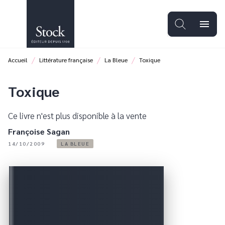
MENU
RECHERCHE
CONTENU
menu
PIED DE PAGE
/
/
/
Accueil
Littérature française
La Bleue
Toxique
Toxique
Ce livre n'est plus disponible à la vente
Françoise Sagan
14/10/2009
LA BLEUE