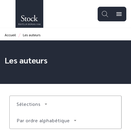
MENU
RECHERCHE
CONTENU
menu
PIED DE PAGE
/
Accueil
Les auteurs
Les auteurs
Sélections
arrow_drop_down
Par ordre alphabétique
arrow_drop_down