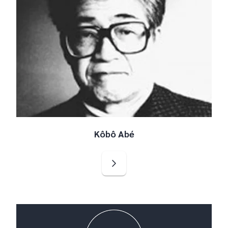
Kôbô Abé