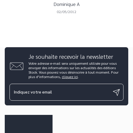
Dominique A
02/05/2012
Je souhaite recevoir la newsletter
Votre adresse e-mail sera uniquement utilisée pour vous
envoyer des informations sur les actualités des éditions
Stock. Vous pouvez vous désinscrire à tout moment. Pour
plus d’informations,
cliquez ici
.
Indiquez votre email