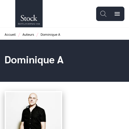
MENU
RECHERCHE
CONTENU
menu
PIED DE PAGE
/
/
Accueil
Auteurs
Dominique A
Dominique A