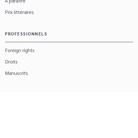
À paraître
Prix littéraires
PROFESSIONNELS
Foreign rights
Droits
Manuscrits
Engagement durable
CGU
Charte de référencement
Données personnelles