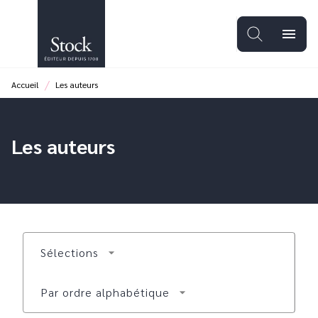
MENU
RECHERCHE
CONTENU
menu
PIED DE PAGE
/
Accueil
Les auteurs
Les auteurs
Sélections
arrow_drop_down
Par ordre alphabétique
arrow_drop_down