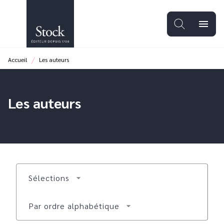
MENU
RECHERCHE
CONTENU
menu
PIED DE PAGE
/
Accueil
Les auteurs
Les auteurs
Sélections
arrow_drop_down
Par ordre alphabétique
arrow_drop_down