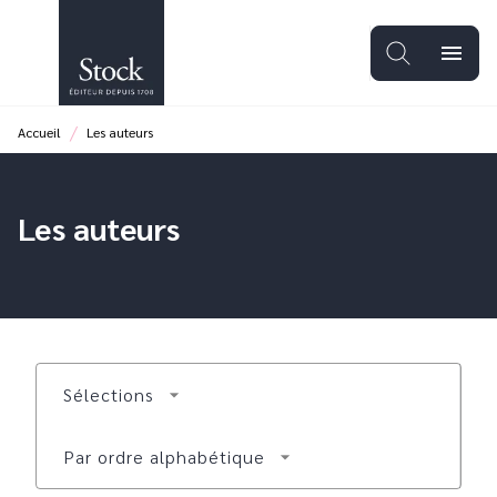
MENU
RECHERCHE
CONTENU
menu
PIED DE PAGE
/
Accueil
Les auteurs
Les auteurs
Sélections
arrow_drop_down
Par ordre alphabétique
arrow_drop_down