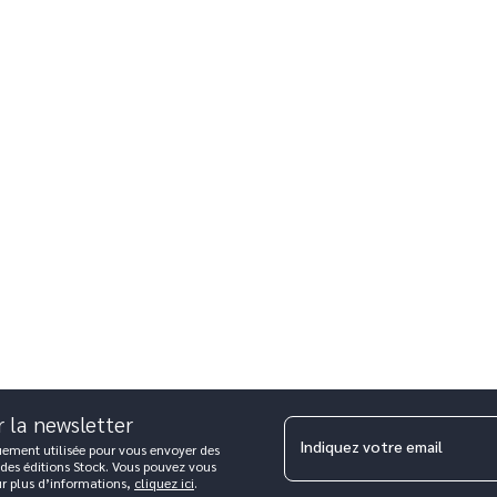
r la newsletter
Indiquez votre email
uement utilisée pour vous envoyer des
 des éditions Stock. Vous pouvez vous
ur plus d’informations,
cliquez ici
.