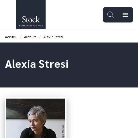
MENU
RECHERCHE
CONTENU
menu
PIED DE PAGE
/
/
Accueil
Auteurs
Alexia Stresi
Alexia Stresi