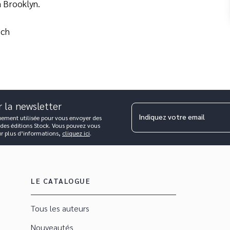
à Brooklyn.
sch
r la newsletter
Indiquez votre email
uement utilisée pour vous envoyer des
 des éditions Stock. Vous pouvez vous
ur plus d’informations,
cliquez ici
.
LE CATALOGUE
Tous les auteurs
Nouveautés