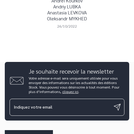
Andreï Kourkov
Andriy LUBKA
Anastasia LEVKOVA
Oleksandr MYKHED
26/10/2022
Je souhaite recevoir la newsletter
Votre adresse e-mail sera uniquement utilisée pour vous
envoyer des informations sur les actualités des éditions
Stock. Vous pouvez vous désinscrire à tout moment. Pour
plus d’informations,
cliquez ici
.
Indiquez votre email