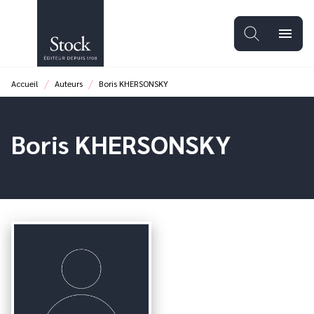
MENU
RECHERCHE
CONTENU
menu
PIED DE PAGE
/
/
Accueil
Auteurs
Boris KHERSONSKY
Boris KHERSONSKY