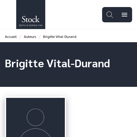
MENU
RECHERCHE
CONTENU
menu
PIED DE PAGE
/
/
Accueil
Auteurs
Brigitte Vital-Durand
Brigitte Vital-Durand