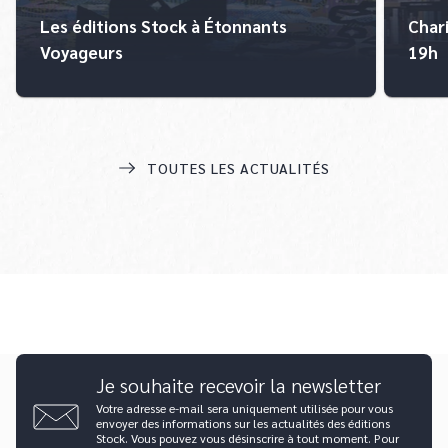
Les éditions Stock à Étonnants
Chari
Voyageurs
19h
TOUTES LES ACTUALITÉS
Je souhaite recevoir la newsletter
Votre adresse e-mail sera uniquement utilisée pour vous
envoyer des informations sur les actualités des éditions
Stock. Vous pouvez vous désinscrire à tout moment. Pour