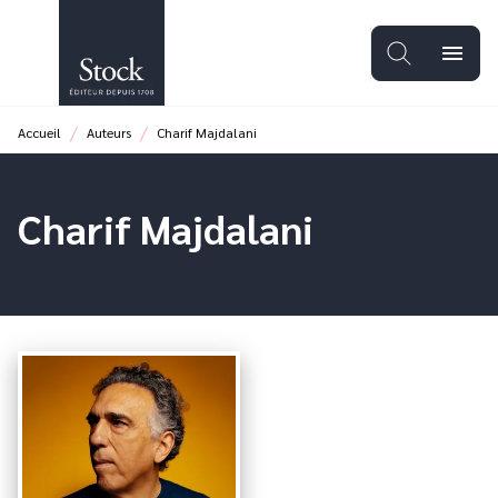
MENU
RECHERCHE
CONTENU
menu
PIED DE PAGE
/
/
Accueil
Auteurs
Charif Majdalani
Charif Majdalani