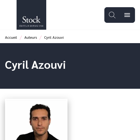
MENU
RECHERCHE
CONTENU
menu
PIED DE PAGE
/
/
Accueil
Auteurs
Cyril Azouvi
Cyril Azouvi