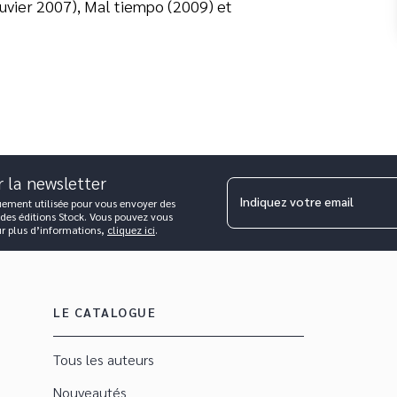
ouvier 2007), Mal tiempo (2009) et
r la newsletter
Indiquez votre email
uement utilisée pour vous envoyer des
 des éditions Stock. Vous pouvez vous
ur plus d’informations,
cliquez ici
.
LE CATALOGUE
Tous les auteurs
Nouveautés