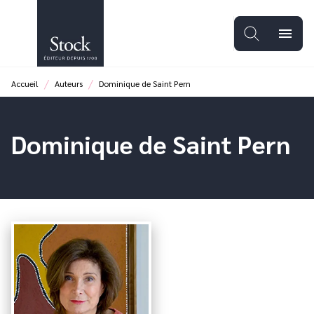
MENU
RECHERCHE
CONTENU
menu
PIED DE PAGE
/
/
Accueil
Auteurs
Dominique de Saint Pern
Dominique de Saint Pern