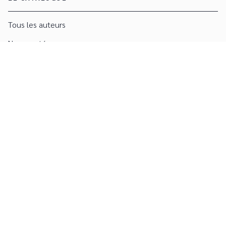
Tous les auteurs
Nouveautés
À paraître
Prix littéraires
PROFESSIONNELS
Foreign rights
Droits
Manuscrits