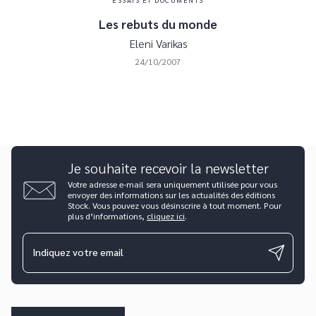
Les rebuts du monde
Eleni Varikas
24/10/2007
Je souhaite recevoir la newsletter
Votre adresse e-mail sera uniquement utilisée pour vous
envoyer des informations sur les actualités des éditions
Stock. Vous pouvez vous désinscrire à tout moment. Pour
plus d’informations,
cliquez ici
.
Indiquez votre email