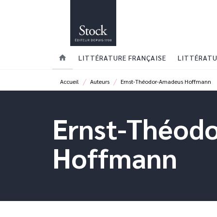
MENU
RECHERCHE
CONTENU
home
LITTÉRATURE FRANÇAISE
LITTÉRATU
/
/
Accueil
Auteurs
Ernst-Théodor-Amadeus Hoffmann
Ernst-Théod
Hoffmann