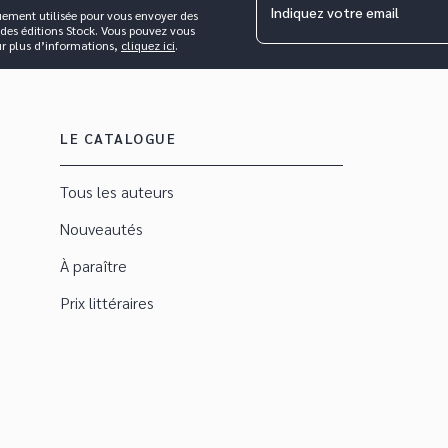
Indiquez votre email
uement utilisée pour vous envoyer des
 des éditions Stock. Vous pouvez vous
ur plus d’informations,
cliquez ici
.
LE CATALOGUE
Tous les auteurs
Nouveautés
À paraître
Prix littéraires