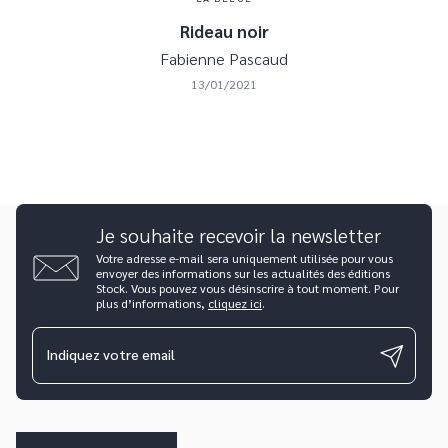
Rideau noir
Fabienne Pascaud
13/01/2021
Je souhaite recevoir la newsletter
Votre adresse e-mail sera uniquement utilisée pour vous
envoyer des informations sur les actualités des éditions
Stock. Vous pouvez vous désinscrire à tout moment. Pour
plus d’informations,
cliquez ici
.
Indiquez votre email