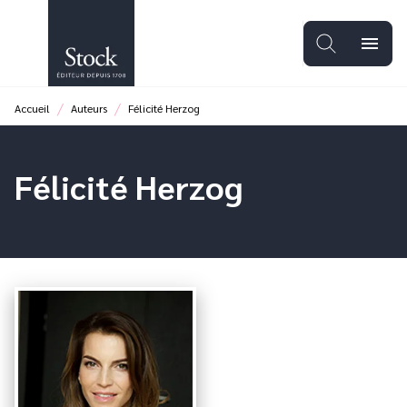
MENU
RECHERCHE
CONTENU
menu
PIED DE PAGE
/
/
Accueil
Auteurs
Félicité Herzog
Félicité Herzog