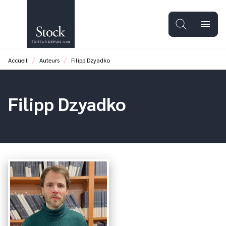
MENU
RECHERCHE
CONTENU
menu
PIED DE PAGE
/
/
Accueil
Auteurs
Filipp Dzyadko
Filipp Dzyadko