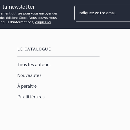
r la newsletter
Indiquez votre email
uement utilisée pour vous envoyer des
 des éditions Stock. Vous pouvez vous
ur plus d’informations,
cliquez ici
.
LE CATALOGUE
Tous les auteurs
Nouveautés
À paraître
Prix littéraires