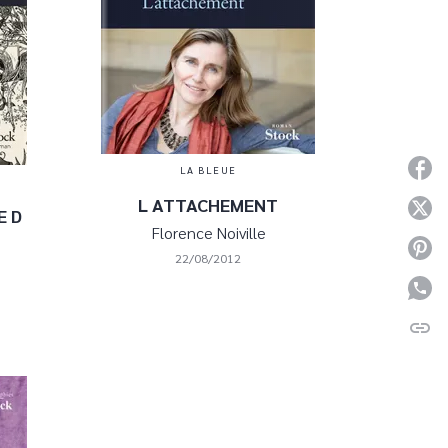
P
LA BLEUE
L ATTACHEMENT
P
E D
Florence Noiville
P
22/08/2012
P
link
C