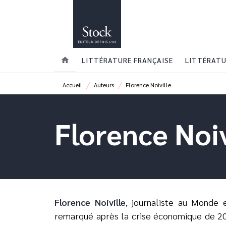
MENU
RECHERCHE
CONTENU
home
LITTÉRATURE FRANÇAISE
LITTÉRATU
/
/
Accueil
Auteurs
Florence Noiville
Florence Noiv
Florence Noiville
, journaliste au Monde e
remarqué après la crise économique de 2