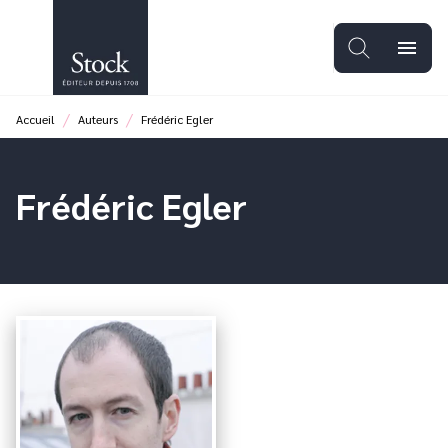
MENU
RECHERCHE
CONTENU
menu
PIED DE PAGE
/
/
Accueil
Auteurs
Frédéric Egler
Frédéric Egler