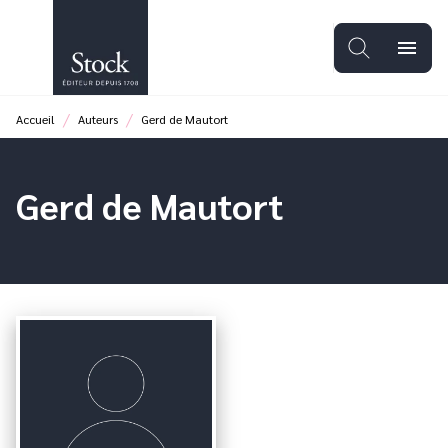
MENU
RECHERCHE
CONTENU
menu
PIED DE PAGE
/
/
Accueil
Auteurs
Gerd de Mautort
Gerd de Mautort