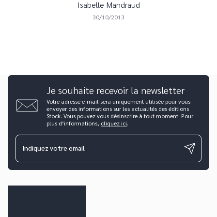
Isabelle Mandraud
30/10/2013
Je souhaite recevoir la newsletter
Votre adresse e-mail sera uniquement utilisée pour vous
envoyer des informations sur les actualités des éditions
Stock. Vous pouvez vous désinscrire à tout moment. Pour
plus d’informations,
cliquez ici
.
Indiquez votre email