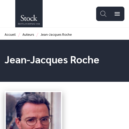
MENU
RECHERCHE
CONTENU
menu
PIED DE PAGE
/
/
Accueil
Auteurs
Jean-Jacques Roche
Jean-Jacques Roche