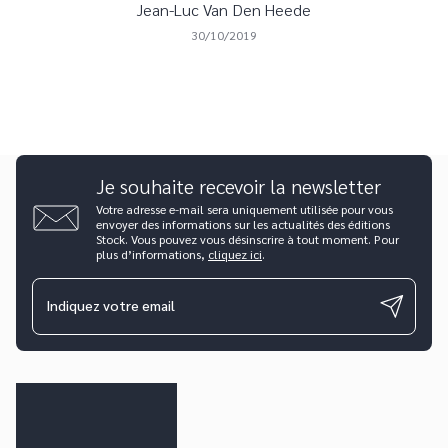
Jean-Luc Van Den Heede
30/10/2019
Je souhaite recevoir la newsletter
Votre adresse e-mail sera uniquement utilisée pour vous
envoyer des informations sur les actualités des éditions
Stock. Vous pouvez vous désinscrire à tout moment. Pour
plus d’informations,
cliquez ici
.
Indiquez votre email