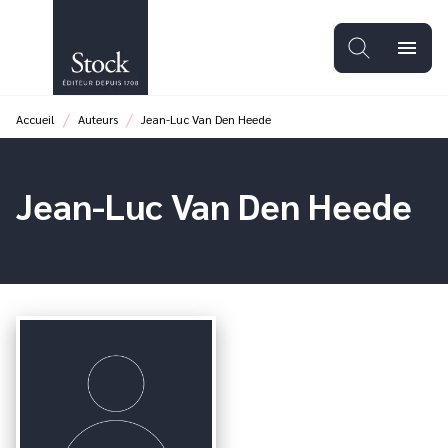
MENU
RECHERCHE
CONTENU
menu
PIED DE PAGE
/
/
Accueil
Auteurs
Jean-Luc Van Den Heede
Jean-Luc Van Den Heede