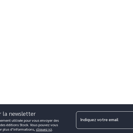
r la newsletter
Indiquez votre email
uement utilisée pour vous envoyer des
 des éditions Stock. Vous pouvez vous
ur plus d’informations,
cliquez ici
.