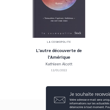
LA COSMOPOLITE
L'autre découverte de
l'Amérique
Kathleen Alcott
12/01/2022
Je souhaite recevoi
Votre adresse e-mail sera uniq
informations sur les actualités
désinscrire à tout moment. Po