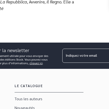
x
La Repubblica
, Avvenire,
Il Re
gno. Elle a
té
r la newsletter
Indiquez votre email
uement utilisée pour vous envoyer des
 des éditions Stock. Vous pouvez vous
ur plus d’informations,
cliquez ici
.
LE CATALOGUE
Tous les auteurs
Nouveautés