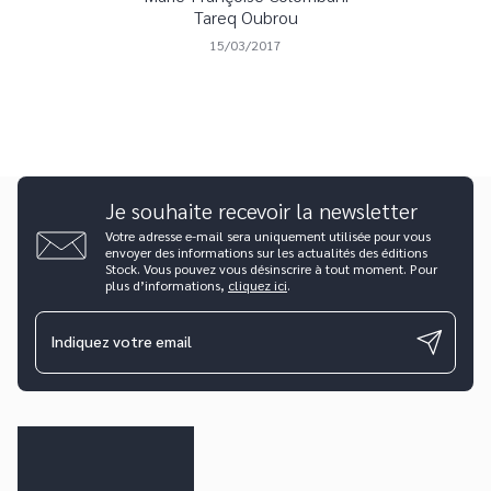
Tareq Oubrou
15/03/2017
Je souhaite recevoir la newsletter
Votre adresse e-mail sera uniquement utilisée pour vous
envoyer des informations sur les actualités des éditions
Stock. Vous pouvez vous désinscrire à tout moment. Pour
plus d’informations,
cliquez ici
.
Indiquez votre email