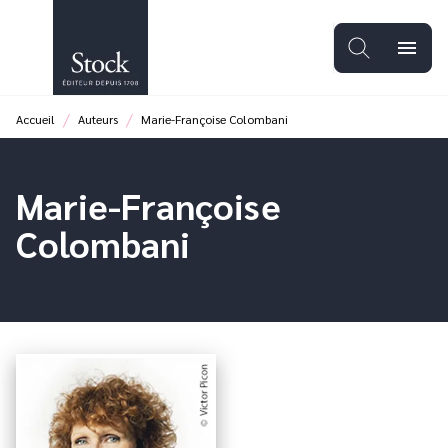
MENU
RECHERCHE
CONTENU
menu
PIED DE PAGE
/
/
Accueil
Auteurs
Marie-Françoise Colombani
Marie-Françoise
Colombani