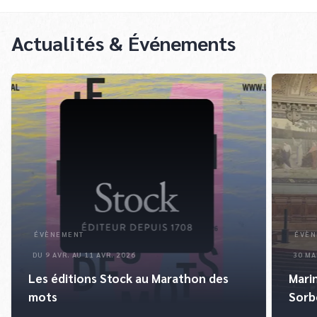
Actualités & Événements
ÉVÈNEMENT
ÉVÈN
DU 9 AVR. AU 11 AVR. 2026
30 MA
Les éditions Stock au Marathon des
Marin
mots
Sorb