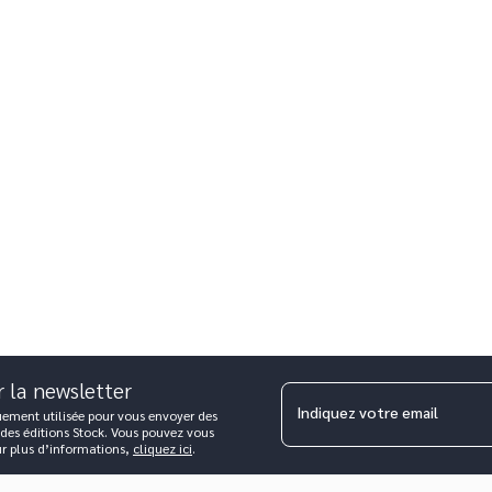
r la newsletter
Indiquez votre email
uement utilisée pour vous envoyer des
 des éditions Stock. Vous pouvez vous
ur plus d’informations,
cliquez ici
.