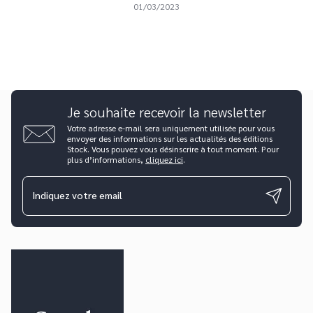
01/03/2023
Je souhaite recevoir la newsletter
Votre adresse e-mail sera uniquement utilisée pour vous
envoyer des informations sur les actualités des éditions
Stock. Vous pouvez vous désinscrire à tout moment. Pour
plus d’informations,
cliquez ici
.
Indiquez votre email