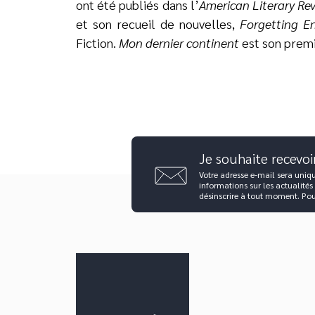
ont été publiés dans l’
American Literary Re
et son recueil de nouvelles,
Forgetting En
Fiction.
Mon dernier
continent
est son prem
Je souhaite recevoi
Votre adresse e-mail sera uniq
informations sur les actualités
désinscrire à tout moment. Po