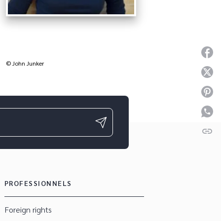
P
© John Junker
P
P
P
link
C
PROFESSIONNELS
Foreign rights