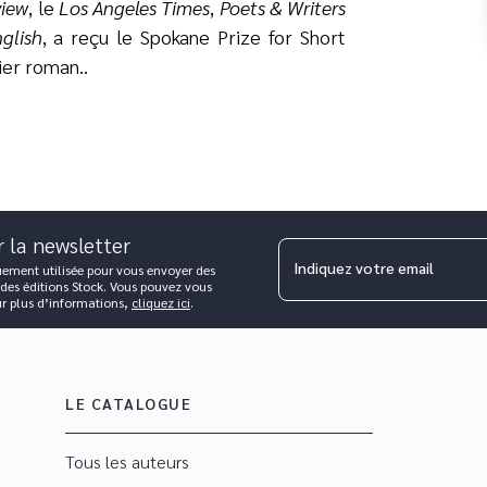
view
, le
Los Angeles Times
,
Poets & Writers
glish
, a reçu le Spokane Prize for Short
ier roman.
.
r la newsletter
Indiquez votre email
uement utilisée pour vous envoyer des
 des éditions Stock. Vous pouvez vous
ur plus d’informations,
cliquez ici
.
LE CATALOGUE
Tous les auteurs