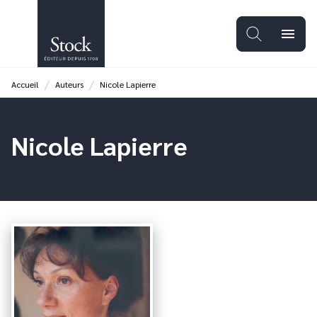
MENU
RECHERCHE
CONTENU
menu
PIED DE PAGE
/
/
Accueil
Auteurs
Nicole Lapierre
Nicole Lapierre