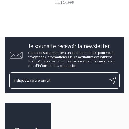
11/10/1995
Je souhaite recevoir la newsletter
Votre adresse e-mail sera uniquement utilisée pour vous
envoyer des informations sur les actualités des éditions
Stock. Vous pouvez vous désinscrire à tout moment. Pour
plus d’informations,
cliquez ici
.
Indiquez votre email