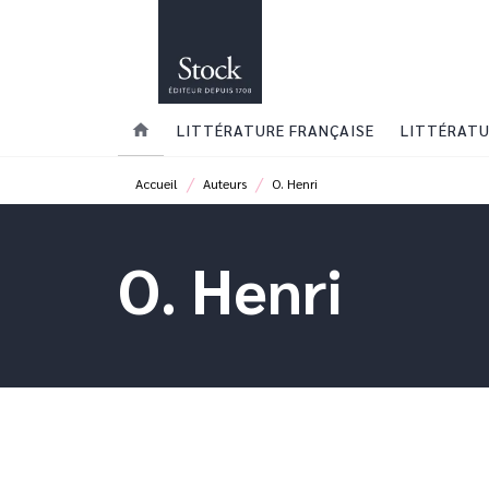
MENU
RECHERCHE
CONTENU
home
LITTÉRATURE FRANÇAISE
LITTÉRATU
/
/
Accueil
Auteurs
O. Henri
O. Henri