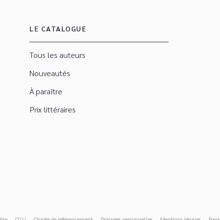
LE CATALOGUE
Tous les auteurs
Nouveautés
À paraître
Prix littéraires
ble
CGU
Charte de référencement
Données personnelles
Mentions légales
Para