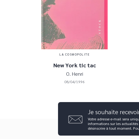
LA COSMOPOLITE
New York tic tac
O. Henri
08/04/1996
Je souhaite recevoi
Votre adresse e-mail sera uniq
informations sur les actualités
désinscrire à tout moment. Po