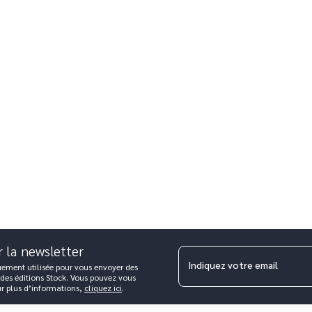
r la newsletter
Indiquez votre email
uement utilisée pour vous envoyer des
 des éditions Stock. Vous pouvez vous
ur plus d’informations,
cliquez ici
.