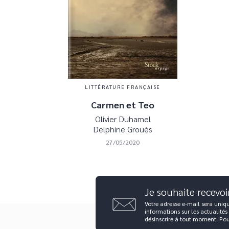
LITTÉRATURE FRANÇAISE
Carmen et Teo
Olivier Duhamel
Delphine Grouès
27/05/2020
Je souhaite recevoi
Votre adresse e-mail sera uniq
informations sur les actualités
désinscrire à tout moment. Po