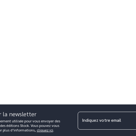
r la newsletter
Indiquez votre email
uement utilisée pour vous envoyer des
 des éditions Stock. Vous pouvez vous
ur plus d’informations,
cliquez ici
.