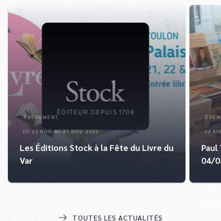
ÉVÈNEMENT
ÉVÈN
DU 21 NOV. AU 23 NOV. 2025
04 AV
Les Éditions Stock à la Fête du Livre du
Paul 
Var
04/0
TOUTES LES ACTUALITÉS