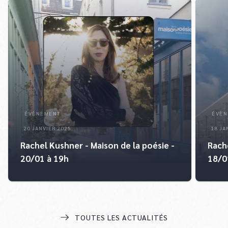
ÉVÈNEMENT
ÉVÈN
20 JANVIER 2025
18 JA
Rachel Kushner - Maison de la poésie -
Rach
20/01 à 19h
18/0
TOUTES LES ACTUALITÉS