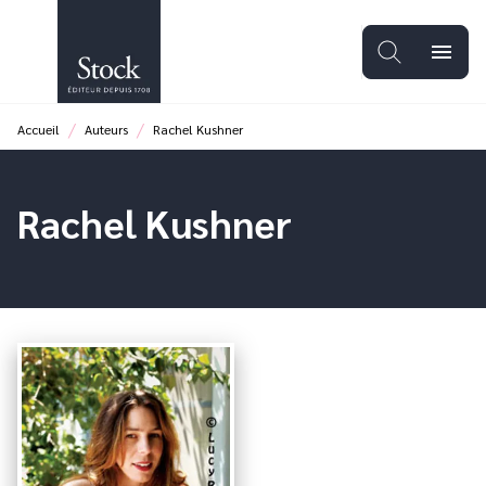
MENU
RECHERCHE
CONTENU
menu
PIED DE PAGE
/
/
Accueil
Auteurs
Rachel Kushner
Rachel Kushner