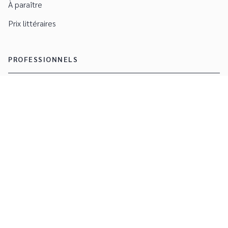
À paraître
Prix littéraires
PROFESSIONNELS
Foreign rights
Droits
Manuscrits
Engagement durable
CGU
Charte de référencement
Données personnelles