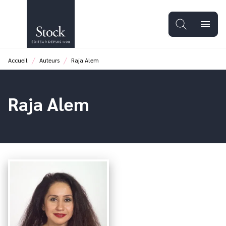
MENU
RECHERCHE
CONTENU
menu
PIED DE PAGE
/
/
Accueil
Auteurs
Raja Alem
Raja Alem