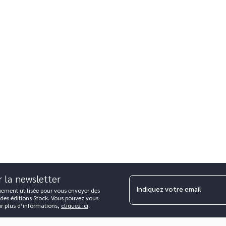
r la newsletter
Indiquez votre email
uement utilisée pour vous envoyer des
 des éditions Stock. Vous pouvez vous
ur plus d’informations,
cliquez ici
.