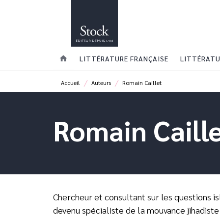
MENU
RECHERCHE
CONTENU
home
LITTÉRATURE FRANÇAISE
LITTÉRATU
/
/
Accueil
Auteurs
Romain Caillet
Romain Caill
Chercheur et consultant sur les questions is
devenu spécialiste de la mouvance jihadist