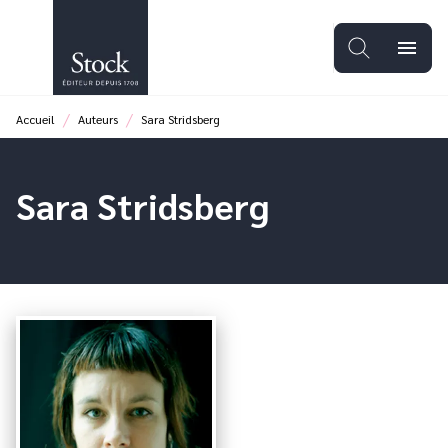
MENU
RECHERCHE
CONTENU
menu
PIED DE PAGE
/
/
Accueil
Auteurs
Sara Stridsberg
Sara Stridsberg