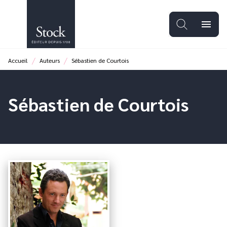
MENU
RECHERCHE
CONTENU
menu
PIED DE PAGE
/
/
Accueil
Auteurs
Sébastien de Courtois
Sébastien de Courtois